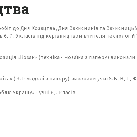
цтва
робіт до Дня Козацтва, Дня Захисників та Захисниць 
в 6, 7, 9 класів під керівництвом вчителя технологій
зиція «Козак» (техніка - мозаїка з паперу) виконали у
іка» ( 3-D моделі з паперу) виконали учні 6-Б, В, Г, Ж,
лю Україну» - учні 6,7 класів