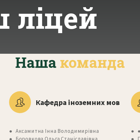
ш ліцей
Наша
команда
Кафедра іноземних мов
● Аксамитна Інна Володимирівна
● ●
● Боровкова Ольга Станіславівна
● Г