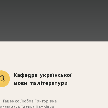
Кафедра  української 
мови  та літератури
 Гаценко Любов Григорівна
одзюмаха Тетяна Петрівна