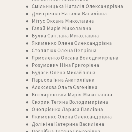
● Смільницька Наталія Олександрівна
● Дмитренко Наталія Василівна
● Мітус Оксана Миколаївна
● Галай Марія Миколаївна
● Булка Світлана Миколаївна
● Якименко Олена Олександрівна
● Стопятюк Олена Петрівна
● Ярмоленко Оксана Володимирівна
● Розумович Ніна Григорівна
● Будась Олена Михайлівна
● Парьоха Інна Анатоліївна
● Алєксєєва Ольга Євгенівна
● Котляревська Марія Миколаївна
● Скорик Тетяна Володимирівна
● Онопрієнко Лариса Павлівна
● Якименко Олена Олександрівна
● Долініна Катерина Василівна
● Погрібна Тетяна Григорівна