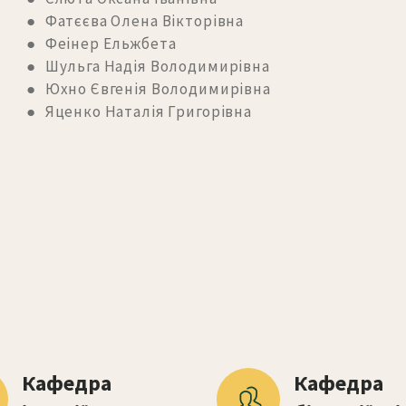
● Фатєєва Олена Вікторівна
● Феінер Ельжбета
● Шульга Надія Володимирівна
● Юхно Євгенія Володимирівна
● Яценко Наталія Григорівна
Кафедра 
Кафедра 