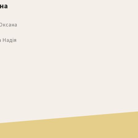
на 
Оксана
 Надія