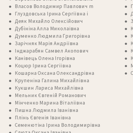
● Власов Володимир Павлович m
● 
● Глуздовська Ірина Сергіївна i
● Д
● Деяк Михайло Олексійович
● З
● Дубініна Алла Миколаївна
● К
● Думенко Людмила Григорівна
● К
● Зарічняк Марія Андріївна
● 
● Інджарабян Самвел Акопович
● К
● Канівець Олена Ігорівна
● К
● Коцюр Ірина Сергіївна
● М
● Кошарна Оксана Олександрівна
● О
● Крупеніна Галина Михайлівна
● Кукшин Лариса Михайлівна
● Мельник Євгеній Романович
● Мінченко Марина Віталіївна
● Пишна Людмила Іванівна
● Плінь Євгенія Іванівна
● Семенютіна Ірина Володимирівна
● Слюта Оксана Іванівна