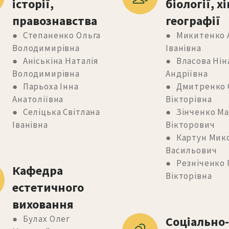
історії, 
біології, хім
правознавства
географії
● Степаненко Ольга
● Микитенко 
Володимирівна
Іванівна
● Аніськіна Наталія
● Власова Нін
Володимирівна
Андріївна
● Парьоха Інна
● Дмитренко 
Анатоліївна
Вікторівна
● Селіцька Світлана
● Зінченко М
Іванівна
Вікторович
● Картун Мик
Васильович
● Резніченко 
Кафедра 
Вікторівна
естетичного 
виховання
● Булах Олег
Соціально-