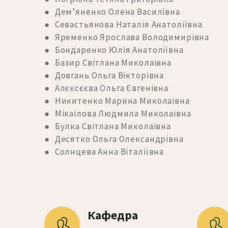
● Дем’яненко Олена Василівна
● Севастьянова Наталія Анатоліївна
● Яременко Ярослава Володимирівна
● Бондаренко Юлія Анатоліївна
● Базир Світлана Миколаївна
● Довгань Ольга Вікторівна
● Алєксєєва Ольга Євгенівна
● Никитенко Марина Миколаївна
● Мікаілова Людмила Миколаївна
● Булка Світлана Миколаївна
● Десятко Ольга Олександрівна
● Солнцева Анна Віталіївна
Кафедра 