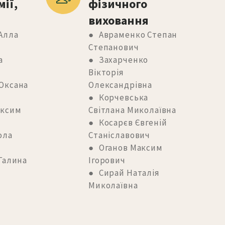
ії, 
фізичного 
виховання
Алла
● Авраменко Степан
Степанович
а
● Захарченко
Вікторія
Оксана
Олександрівна
● Корчевська
аксим
Світлана Миколаївна
● Косарєв Євгеній
ола
Станіславович
● Оганов Максим
Галина
Ігорович
● Сирай Наталія
Миколаївна