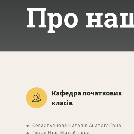
Про на
Кафедра початкових 
класів
● Севастьянова Наталія Анатогліївна
● Ганжа Ніна Михайлівна