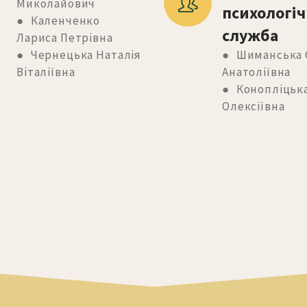
Миколайович
психологіч
● Каленченко
служба
Лариса Петрівна
● Чернецька Наталія
● Шиманська 
Віталіївна
Анатоліївна
● Конопліцька
Олексіївна