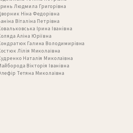
Гринь Людмила Григорівна
ворник Ніна Федорівна
аніна Віталіна Петрівна
овальковська Ірина Іванівна
оляда Аліна Юріївна
Кондратюк Галина Володимирівна
остюк Лілія Миколаївна
удренко Наталія Миколаївна
айборода Вікторія Іванівна
лефір Тетяна Миколаївна